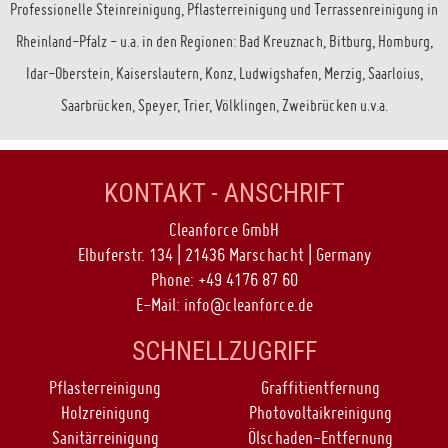
Professionelle Steinreinigung, Pflasterreinigung und Terrassenreinigung in
Rheinland-Pfalz - u.a. in den Regionen: Bad Kreuznach, Bitburg, Homburg,
Idar-Oberstein, Kaiserslautern, Konz, Ludwigshafen, Merzig, Saarloius,
Saarbrücken, Speyer, Trier, Völklingen, Zweibrücken u.v.a.
KONTAKT - ANSCHRIFT
Cleanforce GmbH
Elbuferstr. 134 | 21436 Marschacht | Germany
Phone:
+49 4176 87 60
E-Mail:
info@cleanforce.de
SCHNELLZUGRIFF
Pflasterreinigung
Graffitientfernung
Holzreinigung
Photovoltaikreinigung
Sanitärreinigung
Ölschaden-Entfernung